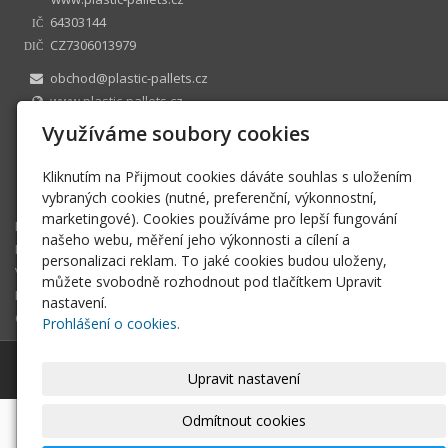
64303144
IČ
CZ7306013979
DIČ
obchod@plastic-pallets.cz
www.plastic-pallets.cz
+420 545 213472
Využíváme soubory cookies
3856094001 / 5500
ŽL č.j ZUMB/32234/2008/Dra/4 ÚMČ Brno sever, registrován
Kliknutím na Přijmout cookies dáváte souhlas s uložením
10.6.1996
vybraných cookies (nutné, preferenční, výkonnostní,
marketingové). Cookies používáme pro lepší fungování
E-shop
našeho webu, měření jeho výkonnosti a cílení a
Pojezdové desky
personalizaci reklam. To jaké cookies budou uloženy,
Velkoobchod
můžete svobodně rozhodnout pod tlačítkem Upravit
Fotogalerie
nastavení.
Obchodní podmínky
Prohlášení o cookies.
© 2026
Jaromír Mašek Plastic-Pallets & Plates
|
Mapa webu
Upravit nastavení
Odmítnout cookies
-
webové stránky
s AI,
doména
a
webhosting
u jediného
5★ registrátora v ČR