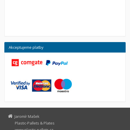
Akceptujeme platby
Jaromír Mašek
Plastic-Pallets & Plates
www.plastic-pallets.cz