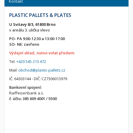
Kontakt
PLASTIC PALLETS & PLATES
U Svitavy 8/3, 61800 Brno
v areálu 3. ulička vlevo
PO- PA 9:00-12:30 a 13:00-17:00
SO- NE: zavřeno
Výdejní sklad, nutno volat předem:
Tel.
+420 545 213 472
Mail:
obchod@plastic-pallets.cz
IČ: 64303144 - DIČ: CZ7306013979
Bankovní spojení:
Raiffeisenbank a.s.
č. účtu: 385 609 4001 / 5500